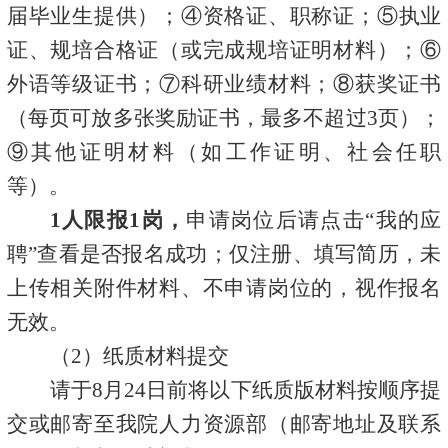
届毕业生提供）；
④
资格证、职称证；
⑤
执业
证、规培合格证（或完成规培证明材料）；
⑥
外语等级证书；
⑦
科研业绩材料；
⑧
获奖证书
（每页可放多张奖励证书，最多不超过
3页）；
⑨
其他证明材料（如工作证明、社会任职
等）。
1人限报1岗，
申请岗位后请点击
“我的应
聘”查看是否报名成功；仅注册、填写简历，未
上传相关附件材料、不申请岗位的，视作报名
无效。
（
2）纸质材料提交
请于
8月24日前将以下纸质版材料按顺序提
交或邮寄至我院人力资源部（邮寄地址及联系