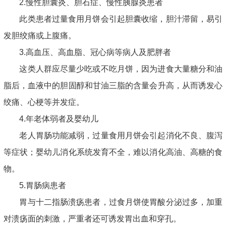
2.慢性胆囊炎、胆石症、慢性胰腺炎患者
此类患者过量食用月饼会引起胆囊收缩，胆汁滞留，易引
发胆绞痛或上腹痛。
3.高血压、高血脂、冠心病等病人及肥胖者
这类人群应尽量少吃或不吃月饼，因为进食大量糖分和油
脂后，血液中的胆固醇和甘油三脂的含量会升高，从而诱发心
绞痛、心梗等并发症。
4.年老体弱者及婴幼儿
老人胃肠功能减弱，过量食用月饼会引起消化不良、腹泻
等症状；婴幼儿消化系统发育不全，难以消化高油、高糖的食
物。
5.胃肠病患者
胃与十二指肠溃疡患者，过食月饼使胃酸分泌过多，加重
对溃疡面的刺激，严重者还可诱发胃出血和穿孔。