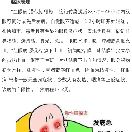
临床表现
“红眼病”潜伏期很短，接触传染源后2小时～48小时内双
眼可同时或先后发病。自觉眼不适感，1-2小时即开始眼红，
很快加重。患者具有明显的眼刺激症状，表现为刺痛、砂砾样
异物感、烧灼感、畏光、流泪，眼睑水肿，睑、球结膜高度充
血。“红眼病”屡见结膜下出血，初为睑结膜、球结膜针尖大小
的点状出血，继而产生斑、片状结膜下出血的情况。眼分泌物
初为水样、浆液性，重者带淡红血色，继而为粘液性。“红眼
病”患者一般无全身症状，少数人有发热、咽痛等上感症状。
该病为自限性，自然病程1～2周。