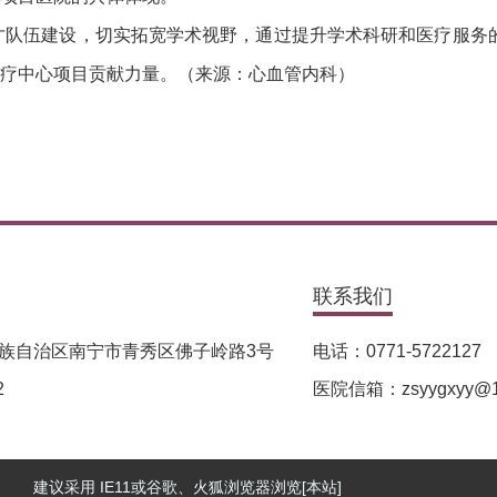
才队伍建设，切实拓宽学术视野，通过提升学术科研和医疗服务
疗中心项目贡献力量。（来源：心血管内科）
联系我们
族自治区南宁市青秀区佛子岭路3号
电话：0771-5722127
2
医院信箱：zsyygxyy@1
建议采用 IE11或谷歌、火狐浏览器浏览[本站]