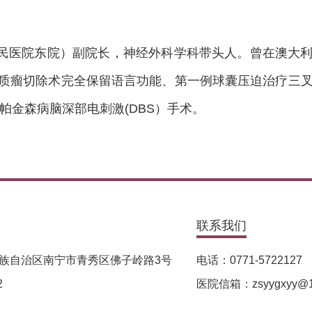
民医院东院）副院长，神经外科学科带头人。曾在澳大
脑胶质瘤切除术完全保留语言功能、第一例球囊压迫治疗三
帕金森病脑深部电刺激(DBS）手术。
联系我们
族自治区南宁市青秀区佛子岭路3号
电话：0771-5722127
2
医院信箱：zsyygxyy@1