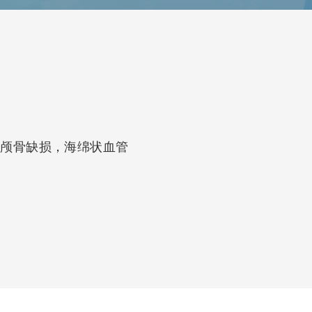
，颅骨缺损，海绵状血管