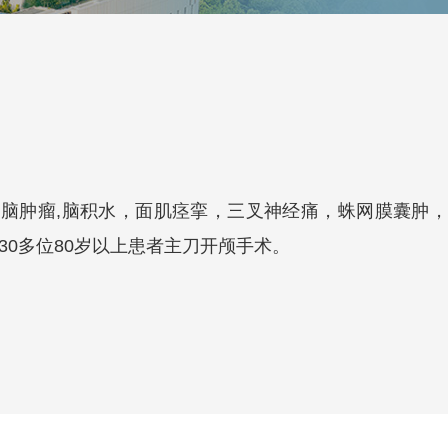
伤,脑肿瘤,脑积水，面肌痉挛，三叉神经痛，蛛网膜囊肿
30多位80岁以上患者主刀开颅手术。