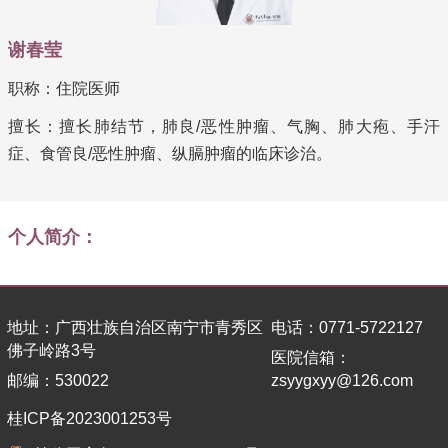
谢春莹
职称：住院医师
擅长：擅长肺结节，肺良/恶性肿瘤、气胸、肺大疱、手汗
症、食管良/恶性肿瘤、纵膈肿瘤的临床诊治。
个人简介：
地址：广西壮族自治区南宁市青秀区
电话：0771-5722127
佛子岭路3号
医院信箱：
邮编：530022
zsyygxyy@126.com
桂ICP备2023001253号